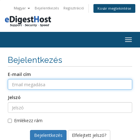
Magyar
Bejelentkezés
Regisztráció
Kosár megtekintése
Váltá
a
navig
Bejelentkezés
E-mail cím
Jelszó
Emlékezz rám
Elfelejtett jelszó?